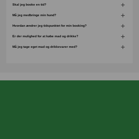
Skal jeg booke en tid?
Vi anbefaler alle at booke tid inden ankomst, da det er ærgerligt at
Må jeg medbringe min hund?
komme forbi forgæves, hvis vi er fuldt booket.
Ja, I snor er hunde meget velkommen.
Hvordan ændrer jeg tidspunktet for min booking?
Tryk på BOOK, i linket kan du nemt ændre din tid.
Er der mulighed for at købe mad og drikke?
ja, vi har masser af forskellige drikkevarer, både kolde og varme,
Må jeg tage eget mad og drikkevarer med?
samt mad og kage, se mere under "Caféen"
Nej, alle drikkevarer der nydes i BornPark, skal købes i vores Café.
Vi har et stort udvalg af kolde og varme drikke.