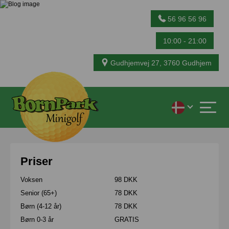
56 96 56 96
10:00 - 21:00
Gudhjemvej 27, 3760 Gudhjem
Priser
Voksen
98 DKK
Senior (65+)
78 DKK
Børn (4-12 år)
78 DKK
Børn 0-3 år
GRATIS