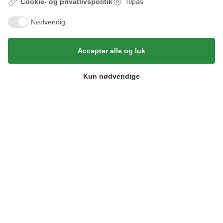
Cookie- og privatlivspolitik
Tilpas
Booking
Nødvendig
Book en tid online
Accepter alle og luk
Eller ring på
+45 56 96 56 96
Kun nødvendige
Kontakt os
BornPark
Gudhjemvej 27
Østerlars, 3760 Gudhjem
Email:
info@bornpark.dk
Tlf:
+45 56 96 56 96
Her finder du os
BornPark ApS
Gudhjemvej 27
3760 Gudhjem
CVR: 45443094