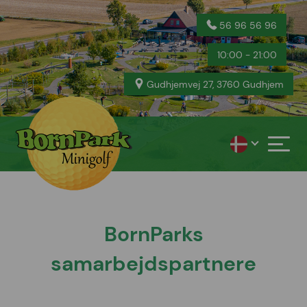
56 96 56 96
10:00 - 21:00
Gudhjemvej 27, 3760 Gudhjem
BornParks
samarbejdspartnere