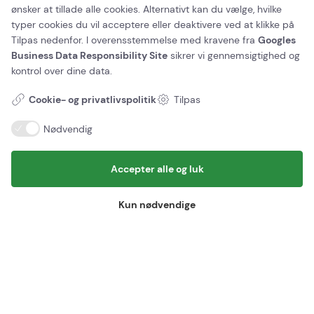
ønsker at tillade alle cookies. Alternativt kan du vælge, hvilke
typer cookies du vil acceptere eller deaktivere ved at klikke på
Kontakt os
Tilpas nedenfor. I overensstemmelse med kravene fra
Googles
BornPark
Business Data Responsibility Site
sikrer vi gennemsigtighed og
Gudhjemvej 27
kontrol over dine data.
Østerlars, 3760 Gudhjem
Email:
info@bornpark.dk
Cookie- og privatlivspolitik
Tilpas
Tlf:
+45 56 96 56 96
Nødvendig
Her finder du os
BornPark ApS
Accepter alle og luk
Gudhjemvej 27
3760 Gudhjem
CVR: 45443094
Kun nødvendige
Information
Rediger/Annullere booking
Kontakt os
Samarbejdspartnere
Job i BornPark