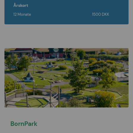
Årskort
12 Monate
1500 DKK
BornPark