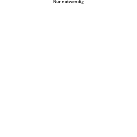
Nur notwendig
Terminvereinbarung ist NICHT erforderlich.
Folgen Sie uns auf @bornpark