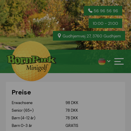
56 96 56 96
10:00 - 21:00
Gudhjemvej 27, 3760 Gudhjem
Preise
Erwachsene
98 DKK
Senior (65+)
78 DKK
Børn (4-12 år)
78 DKK
Børn 0-3 år
GRATIS