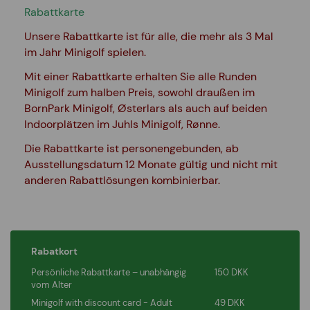
Rabattkarte
Unsere Rabattkarte ist für alle, die mehr als 3 Mal
im Jahr Minigolf spielen.
Mit einer Rabattkarte erhalten Sie alle Runden
Minigolf zum halben Preis, sowohl draußen im
BornPark Minigolf, Østerlars als auch auf beiden
Indoorplätzen im Juhls Minigolf, Rønne.
Die Rabattkarte ist personengebunden, ab
Ausstellungsdatum 12 Monate gültig und nicht mit
anderen Rabattlösungen kombinierbar.
Rabatkort
Persönliche Rabattkarte – unabhängig
150 DKK
vom Alter
Minigolf with discount card - Adult
49 DKK