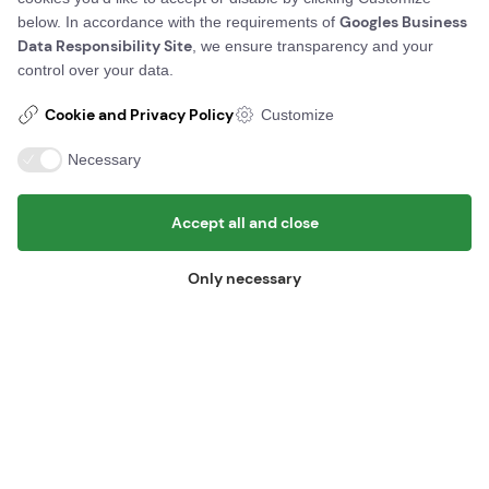
+45 56 96 56 96
Or call us on
Googles Business
below. In accordance with the requirements of
Data Responsibility Site
, we ensure transparency and your
Contact us
control over your data.
BornPark
Gudhjemvej 27
Cookie and Privacy Policy
Customize
Østerlars, 3760 Gudhjem
info@bornpark.dk
Email:
Necessary
+45 56 96 56 96
Tlf:
Find us here
Accept all and close
BornPark ApS
Gudhjemvej 27
Only necessary
3760 Gudhjem
Vat id: 45443094
Information
Cancel booking
© Copyright - Bornpark 2026 - Design og udvikling af Bo-we webbureau