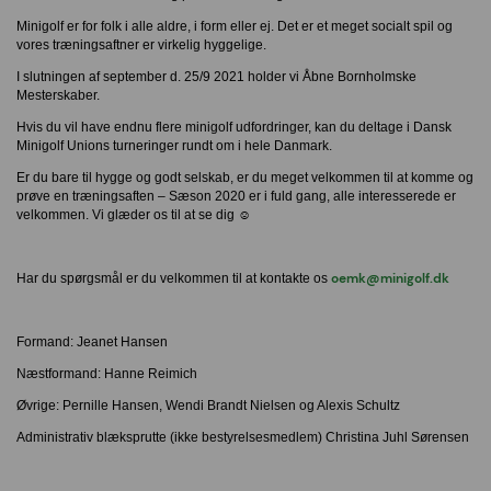
Minigolf er for folk i alle aldre, i form eller ej. Det er et meget socialt spil og
vores træningsaftner er virkelig hyggelige.
I slutningen af september d. 25/9 2021 holder vi Åbne Bornholmske
Mesterskaber.
Hvis du vil have endnu flere minigolf udfordringer, kan du deltage i Dansk
Minigolf Unions turneringer rundt om i hele Danmark.
Er du bare til hygge og godt selskab, er du meget velkommen til at komme og
prøve en træningsaften – Sæson 2020 er i fuld gang, alle interesserede er
velkommen. Vi glæder os til at se dig ☺
oemk@minigolf.dk
Har du spørgsmål er du velkommen til at kontakte os
Formand: Jeanet Hansen
Næstformand: Hanne Reimich
Øvrige: Pernille Hansen, Wendi Brandt Nielsen og Alexis Schultz
Administrativ blæksprutte (ikke bestyrelsesmedlem) Christina Juhl Sørensen